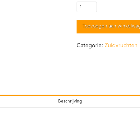
Zure
Abrikozen
aantal
Toevoegen aan winkelwa
Categorie:
Zuidvruchten
Beschrijving