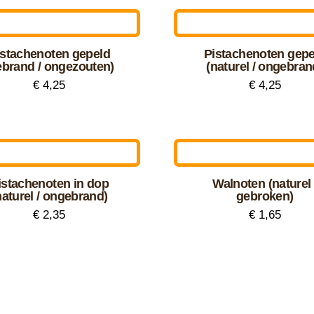
zen
gekozen
en
worden
dere
op
istachenoten gepeld
Pistachenoten gepe
ties.
ebrand / ongezouten)
(naturel / ongebran
de
€
4,25
€
4,25
uctpagina
productpagina
Dit
uct
product
zen
heeft
en
dere
meerdere
istachenoten in dop
Walnoten (naturel 
ties.
variaties.
naturel / ongebrand)
gebroken)
Deze
€
2,35
€
1,65
uctpagina
optie
Dit
kan
uct
product
zen
gekozen
heeft
en
worden
dere
meerdere
op