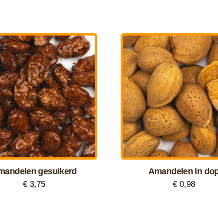
mandelen gesuikerd
Amandelen in do
€
3,75
€
0,98
Dit
product