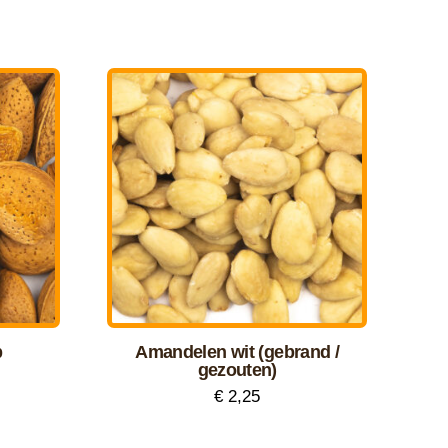
p
Amandelen wit (gebrand /
gezouten)
€
2,25
Dit