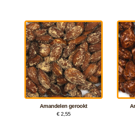
Amandelen gerookt
A
€
2,55
Dit
product