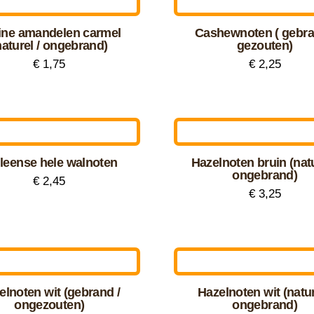
meerdere
dere
variaties.
ine amandelen carmel
Cashewnoten ( gebra
ties.
Deze
naturel / ongebrand)
gezouten)
optie
€
1,75
€
2,25
Dit
kan
uct
product
gekozen
zen
heeft
worden
en
dere
meerdere
op
leense hele walnoten
Hazelnoten bruin (natu
ties.
variaties.
de
ongebrand)
€
2,45
Deze
productpagina
€
3,25
uctpagina
optie
Dit
uct
kan
product
zen
gekozen
heeft
dere
en
worden
meerdere
ties.
op
elnoten wit (gebrand /
Hazelnoten wit (natur
variaties.
ongezouten)
ongebrand)
de