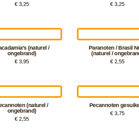
Deze
€
3,25
€
3,25
uctpagina
productpagina
optie
Dit
kan
uct
product
zen
gekozen
heeft
en
worden
dere
meerdere
op
cadamia’s (naturel /
Paranoten / Brasil N
ties.
variaties.
ongebrand)
(naturel / ongebran
de
Deze
uctpagina
€
3,95
€
2,55
productpagina
optie
Dit
kan
uct
product
zen
gekozen
heeft
en
worden
dere
meerdere
op
ecannoten (naturel /
Pecannoten gesuik
ties.
variaties.
ongebrand)
de
€
3,75
Deze
€
2,55
uctpagina
productpagina
optie
kan
uct