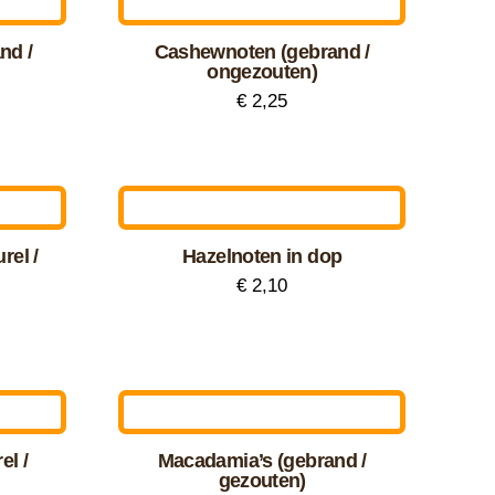
meerdere
variaties.
nd /
Cashewnoten (gebrand /
Deze
ongezouten)
optie
€
2,25
Dit
kan
product
gekozen
heeft
worden
meerdere
op
rel /
Hazelnoten in dop
variaties.
de
€
2,10
Deze
productpagina
Dit
optie
product
kan
heeft
gekozen
meerdere
worden
variaties.
op
el /
Macadamia’s (gebrand /
Deze
gezouten)
de