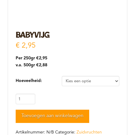
Babyvijg
€
2,95
Per 250gr €2,95
v.a. 500gr €2,88
Hoeveelheid:
Babyvijg
aantal
Toevoegen aan winkelwagen
Artikelnummer:
N/B
Categorie:
Zuidvruchten