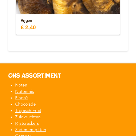
Vijgen
€
2,40
Ons assortiment
Noten
Notenmix
Pinda’s
Chocolade
Tropisch Fruit
Zuidvruchten
Rijstcrackers
Zaden en pitten