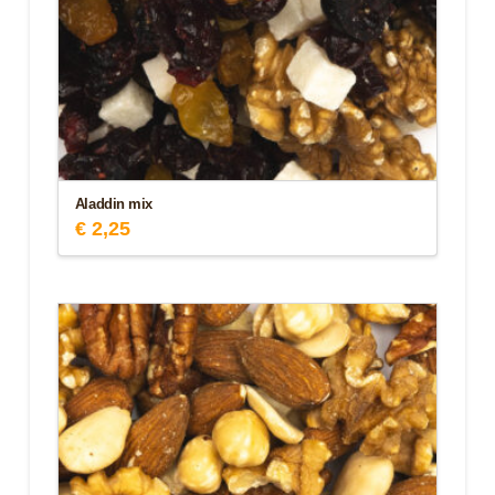
Aladdin mix
€
2,25