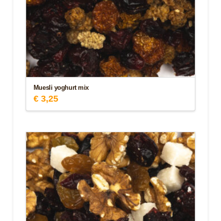
Muesli yoghurt mix
€
3,25