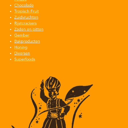
op
Chocolade
de
Tropisch Fruit
Zuidvruchten
productpagina
Rijstcrackers
Zaden en pitten
Gember
Bakproducten
Honing
Diversen
Superfoods