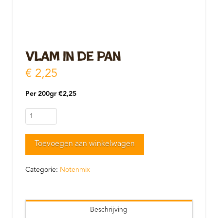
Vlam in de pan
€
2,25
Per 200gr €2,25
Vlam
in
de
Toevoegen aan winkelwagen
pan
aantal
Categorie:
Notenmix
Beschrijving