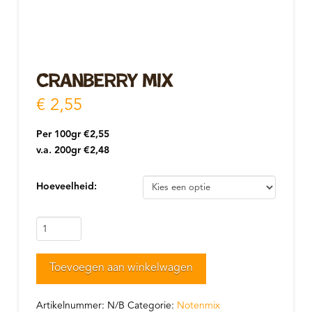
Cranberry mix
€
2,55
Per 100gr €2,55
v.a. 200gr €2,48
Hoeveelheid:
Cranberry
mix
aantal
Toevoegen aan winkelwagen
Artikelnummer:
N/B
Categorie:
Notenmix