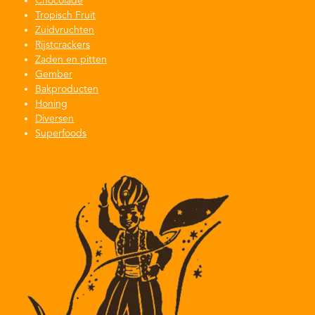
Chocolade
de
Tropisch Fruit
Zuidvruchten
productpagina
Rijstcrackers
Zaden en pitten
Gember
Bakproducten
Honing
Diversen
Superfoods