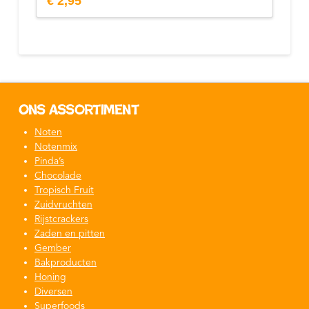
€
2,95
Ons assortiment
Noten
Notenmix
Pinda’s
Chocolade
Tropisch Fruit
Zuidvruchten
Rijstcrackers
Zaden en pitten
Gember
Bakproducten
Honing
Diversen
Superfoods