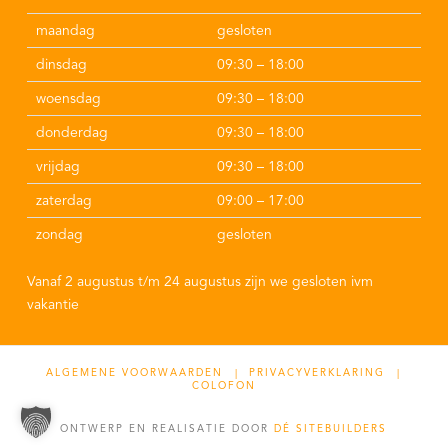
maandag
gesloten
dinsdag
09:30 – 18:00
woensdag
09:30 – 18:00
donderdag
09:30 – 18:00
vrijdag
09:30 – 18:00
zaterdag
09:00 – 17:00
zondag
gesloten
Vanaf 2 augustus t/m 24 augustus zijn we gesloten ivm
vakantie
ALGEMENE VOORWAARDEN |
PRIVACYVERKLARING |
COLOFON
ONTWERP EN REALISATIE DOOR
DÉ SITEBUILDERS