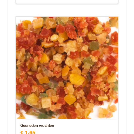
Gesneden vruchten
€
1,65