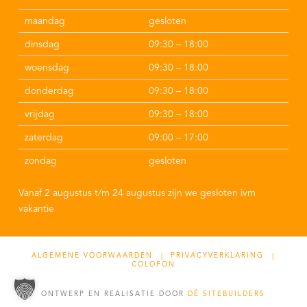
maandag
gesloten
dinsdag
09:30 – 18:00
woensdag
09:30 – 18:00
donderdag
09:30 – 18:00
vrijdag
09:30 – 18:00
zaterdag
09:00 – 17:00
zondag
gesloten
Vanaf 2 augustus t/m 24 augustus zijn we gesloten ivm
vakantie
ALGEMENE VOORWAARDEN |
PRIVACYVERKLARING |
COLOFON
ONTWERP EN REALISATIE DOOR
DÉ SITEBUILDERS