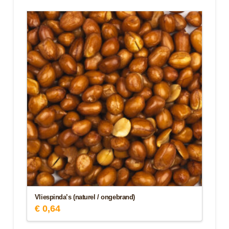
Vliespinda’s (naturel / ongebrand)
€
0,64
Dit