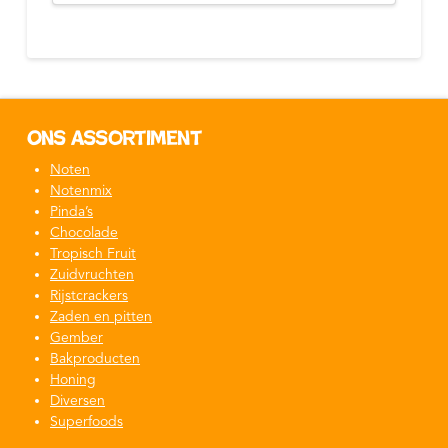
product
heeft
meerdere
variaties.
Deze
Ons assortiment
optie
kan
Noten
gekozen
Notenmix
worden
Pinda’s
op
Chocolade
de
Tropisch Fruit
Zuidvruchten
productpagina
Rijstcrackers
Zaden en pitten
Gember
Bakproducten
Honing
Diversen
Superfoods