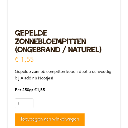
Gepelde
zonnebloempitten
(ongebrand / naturel)
€
1,55
Gepelde zonnebloempitten kopen doet u eenvoudig
bij Aladdin’s Nootjes!
Per 250gr €1,55
Gepelde
zonnebloempitten
(ongebrand
Toevoegen aan winkelwagen
/
naturel)