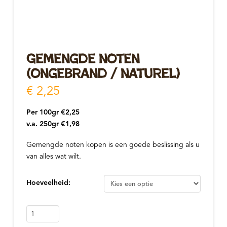
Gemengde noten
(ongebrand / naturel)
€
2,25
Per 100gr €2,25
v.a. 250gr €1,98
Gemengde noten kopen is een goede beslissing als u
van alles wat wilt.
Hoeveelheid:
Gemengde
noten