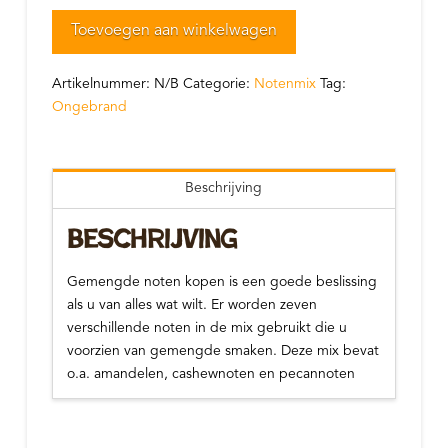
(ongebrand
Toevoegen aan winkelwagen
/
naturel)
aantal
Artikelnummer:
N/B
Categorie:
Notenmix
Tag:
Ongebrand
Beschrijving
Beschrijving
Gemengde noten kopen is een goede beslissing
als u van alles wat wilt. Er worden zeven
verschillende noten in de mix gebruikt die u
voorzien van gemengde smaken. Deze mix bevat
o.a. amandelen, cashewnoten en pecannoten