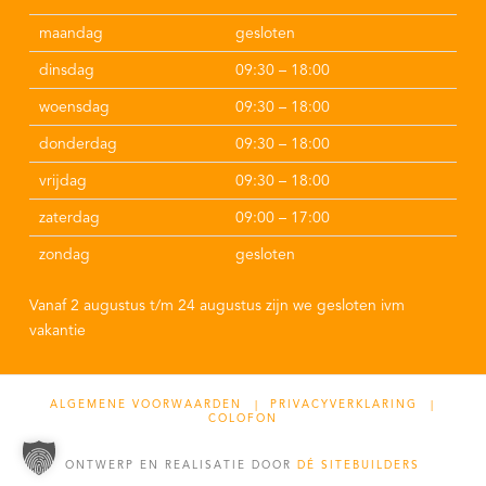
maandag
gesloten
dinsdag
09:30 – 18:00
woensdag
09:30 – 18:00
donderdag
09:30 – 18:00
vrijdag
09:30 – 18:00
zaterdag
09:00 – 17:00
zondag
gesloten
Vanaf 2 augustus t/m 24 augustus zijn we gesloten ivm
vakantie
ALGEMENE VOORWAARDEN |
PRIVACYVERKLARING |
COLOFON
ONTWERP EN REALISATIE DOOR
DÉ SITEBUILDERS