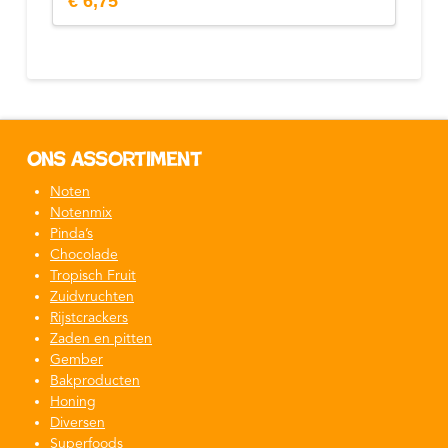
€
6,75
Ons assortiment
Noten
Notenmix
Pinda’s
Chocolade
Tropisch Fruit
Zuidvruchten
Rijstcrackers
Zaden en pitten
Gember
Bakproducten
Honing
Diversen
Superfoods