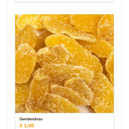
Gemberslices
€
1,98