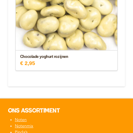
Chocolade yoghurt rozijnen
€
2,95
Ons assortiment
Noten
Notenmix
Pinda’s